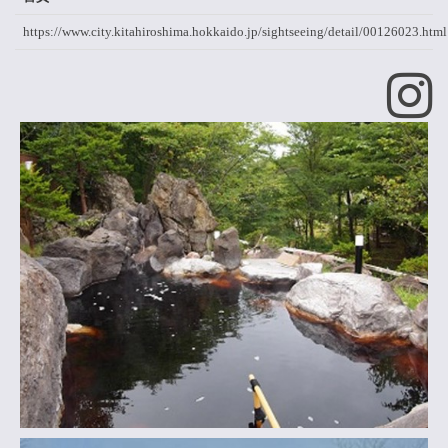
https://www.city.kitahiroshima.hokkaido.jp/sightseeing/detail/00126023.html