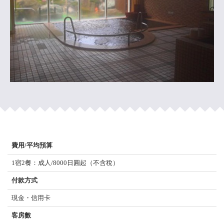
費用/平均預算
1宿2餐：成人/8000日圓起（不含稅）
付款方式
現金・信用卡
客房數