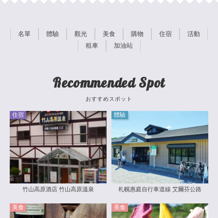
名單
體驗
觀光
美食
購物
住宿
活動
租車
加油站
Recommended Spot
おすすめスポット
住宿
體驗
竹山高原酒店 竹山高原溫泉
札幌惠庭自行車道線 艾爾芬公路
美食
美食