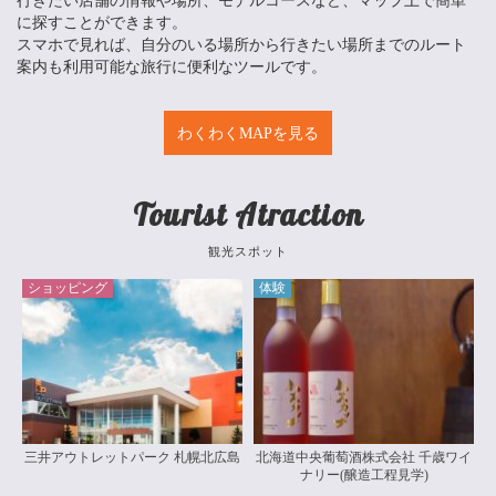
行きたい店舗の情報や場所、モデルコースなど、マップ上で簡単
に探すことができます。
スマホで見れば、自分のいる場所から行きたい場所までのルート
案内も利用可能な旅行に便利なツールです。
わくわくMAPを見る
Tourist Atraction
観光スポット
ショッピング
体験
三井アウトレットパーク 札幌北広島
北海道中央葡萄酒株式会社 千歳ワイ
ナリー(醸造工程見学)