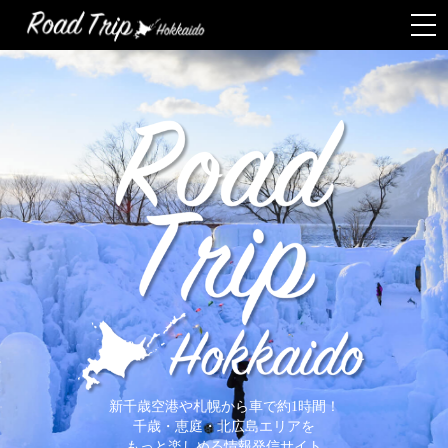
Togg
navi
新千歳空港や札幌から車で約1時間！
千歳・恵庭・北広島エリアを
もっと楽しめる情報発信サイト