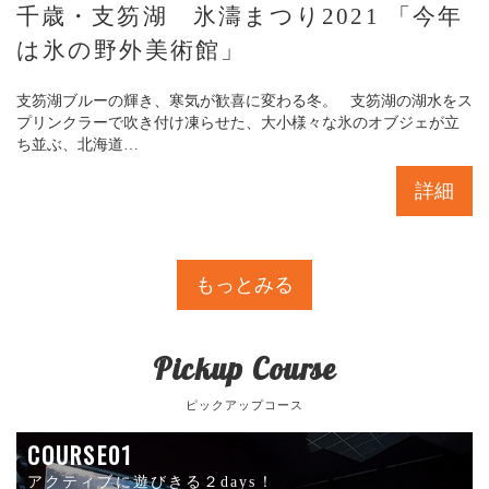
千歳・支笏湖 氷濤まつり2021 「今年
は氷の野外美術館」
支笏湖ブルーの輝き、寒気が歓喜に変わる冬。 支笏湖の湖水をス
プリンクラーで吹き付け凍らせた、大小様々な氷のオブジェが立
ち並ぶ、北海道…
詳細
もっとみる
Pickup Course
ピックアップコース
COURSE01
アクティブに遊びきる２days！