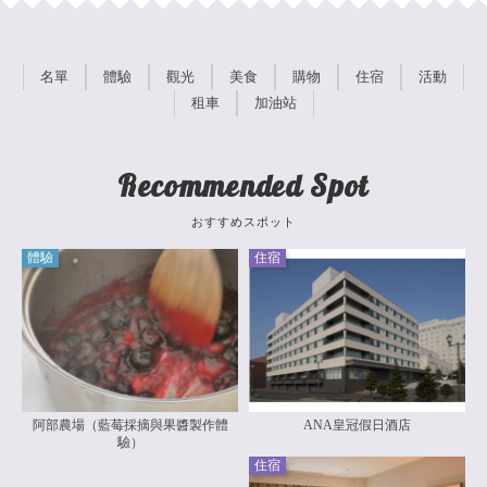
名單
體驗
觀光
美食
購物
住宿
活動
租車
加油站
Recommended Spot
おすすめスポット
體驗
住宿
阿部農場（藍莓採摘與果醬製作體
ANA皇冠假日酒店
驗）
住宿