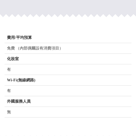
費用/平均預算
免費 （內部偶爾設有消費項目）
化妝室
有
Wi-Fi(無線網路)
有
外國服務人員
無