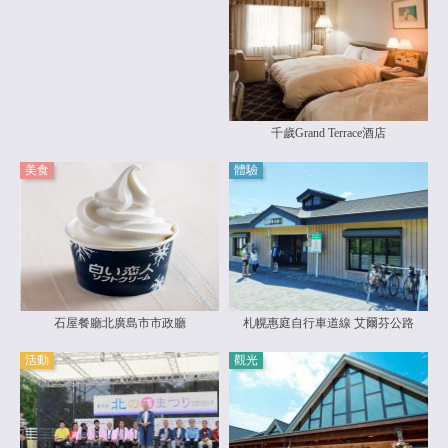
千歲Grand Terrace酒店
美食
體驗
石屋餐廳北廣島市市政廳
札幌惠庭自行車道線 艾爾芬公路
活動
觀光