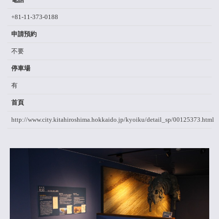
+81-11-373-0188
申請預約
不要
停車場
有
首頁
http://www.city.kitahiroshima.hokkaido.jp/kyoiku/detail_sp/00125373.html