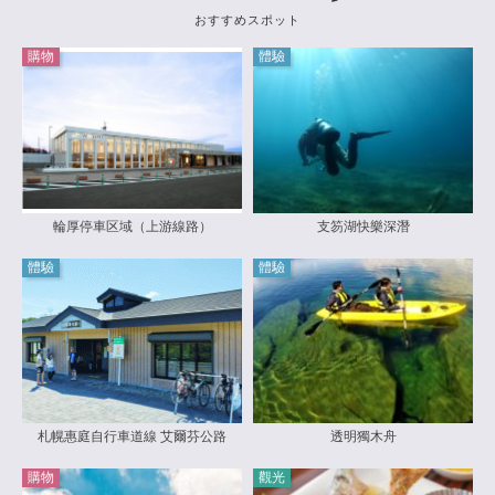
おすすめスポット
購物
體驗
輪厚停車区域（上游線路）
支笏湖快樂深潛
體驗
體驗
札幌惠庭自行車道線 艾爾芬公路
透明獨木舟
購物
觀光