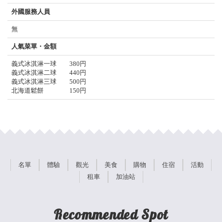
外國服務人員
無
人氣菜單・金額
義式冰淇淋一球 380円
義式冰淇淋二球 440円
義式冰淇淋三球 500円
北海道鬆餅 150円
名單
體驗
觀光
美食
購物
住宿
活動
租車
加油站
Recommended Spot