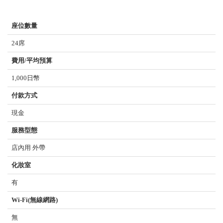
座位數量
24席
費用/平均預算
1,000日幣
付款方式
現金
服務型態
店內用 外帶
化妝室
有
Wi-Fi(無線網路)
無