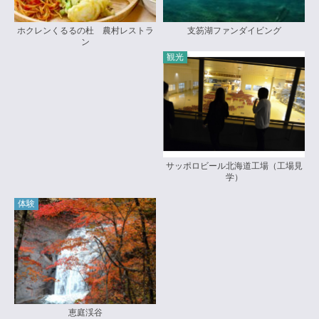
ホクレンくるるの杜 農村レストラ
支笏湖ファンダイビング
ン
観光
サッポロビール北海道工場（工場見
学）
体験
恵庭渓谷